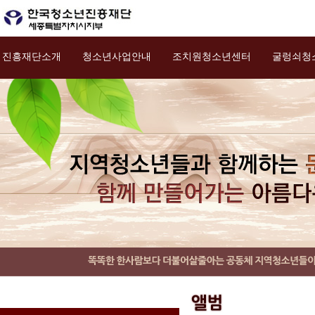
진흥재단소개
청소년사업안내
조치원청소년센터
굴렁쇠청