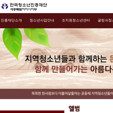
진흥재단소개
청소년사업안내
조치원청소년센터
굴렁쇠청