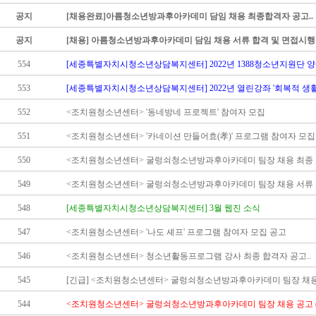
공지
[채용완료]아름청소년방과후아카데미 담임 채용 최종합격자 공고..
공지
[채용] 아름청소년방과후아카데미 담임 채용 서류 합격 및 면접시행 
554
[세종특별자치시청소년상담복지센터] 2022년 1388청소년지원단 양성과정
553
[세종특별자치시청소년상담복지센터] 2022년 열린강좌 '회복적 생활교
552
<조치원청소년센터> '동네방네 프로젝트' 참여자 모집
551
<조치원청소년센터> '카네이션 만들어효(孝)' 프로그램 참여자 모집.
550
<조치원청소년센터> 굴렁쇠청소년방과후아카데미 팀장 채용 최종 합
549
<조치원청소년센터> 굴렁쇠청소년방과후아카데미 팀장 채용 서류 전형
548
[세종특별자치시청소년상담복지센터] 3월 웹진 소식
547
<조치원청소년센터> '나도 셰프' 프로그램 참여자 모집 공고
546
<조치원청소년센터> 청소년활동프로그램 강사 최종 합격자 공고..
545
[긴급] <조치원청소년센터> 굴렁쇠청소년방과후아카데미 팀장 채용 공
544
<조치원청소년센터> 굴렁쇠청소년방과후아카데미 팀장 채용 공고 (2