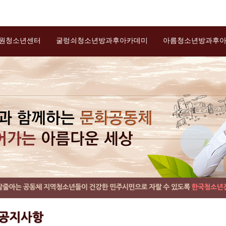
원청소년센터
굴렁쇠청소년방과후아카데미
아름청소년방과후