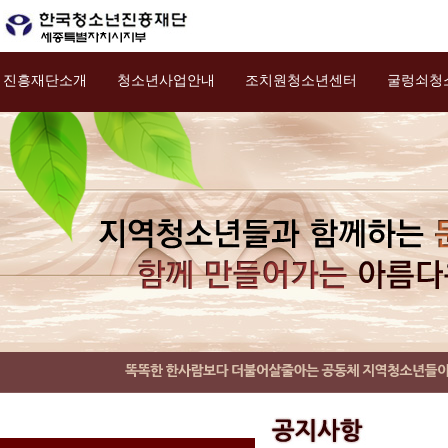
진흥재단소개
청소년사업안내
조치원청소년센터
굴렁쇠청