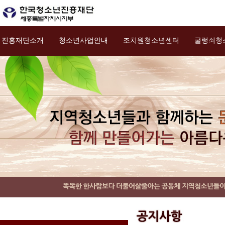
진흥재단소개
청소년사업안내
조치원청소년센터
굴렁쇠청