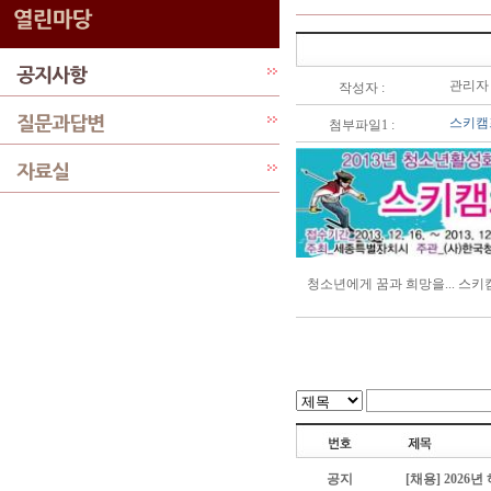
관리자
작성자 :
스키캠
첨부파일1 :
청소년에게 꿈과 희망을... 스키
공지
[채용] 202