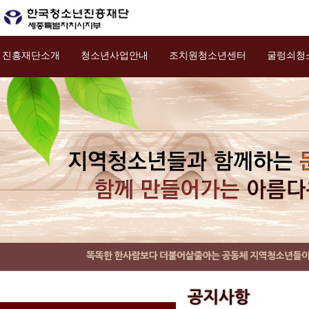
진흥재단소개
청소년사업안내
조치원청소년센터
굴렁쇠청