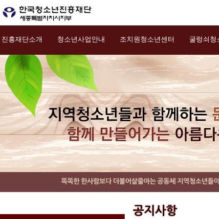
진흥재단소개
청소년사업안내
조치원청소년센터
굴렁쇠청