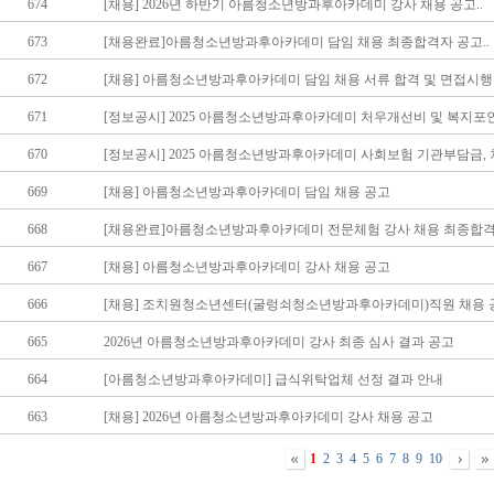
674
[채용] 2026년 하반기 아름청소년방과후아카데미 강사 채용 공고..
673
[채용완료]아름청소년방과후아카데미 담임 채용 최종합격자 공고..
672
[채용] 아름청소년방과후아카데미 담임 채용 서류 합격 및 면접시행 
671
[정보공시] 2025 아름청소년방과후아카데미 처우개선비 및 복지포인트
670
[정보공시] 2025 아름청소년방과후아카데미 사회보험 기관부담금, 차
669
[채용] 아름청소년방과후아카데미 담임 채용 공고
668
[채용완료]아름청소년방과후아카데미 전문체험 강사 채용 최종합격자
667
[채용] 아름청소년방과후아카데미 강사 채용 공고
666
[채용] 조치원청소년센터(굴렁쇠청소년방과후아카데미)직원 채용 공고
665
2026년 아름청소년방과후아카데미 강사 최종 심사 결과 공고
664
[아름청소년방과후아카데미] 급식위탁업체 선정 결과 안내
663
[채용] 2026년 아름청소년방과후아카데미 강사 채용 공고
1
2
3
4
5
6
7
8
9
10