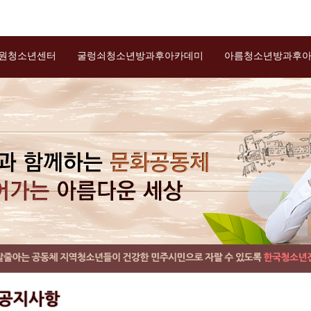
원청소년센터
굴렁쇠청소년방과후아카데미
아름청소년방과후