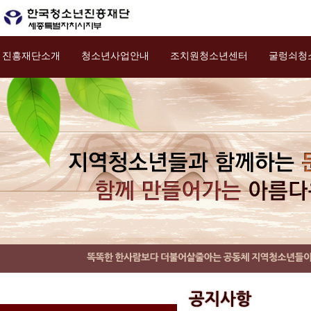
진흥재단소개
청소년사업안내
조치원청소년센터
굴렁쇠청