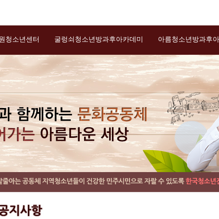
원청소년센터
굴렁쇠청소년방과후아카데미
아름청소년방과후