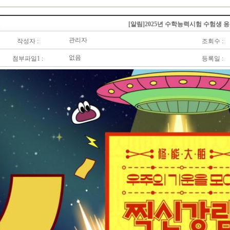
[알림]2025년 수학능력시험 수험생 
관리자
작성자 :
조회수 :
없음
첨부파일1 :
등록일 :