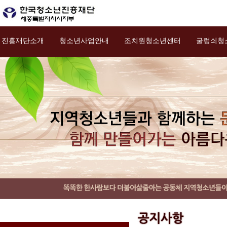
진흥재단소개
청소년사업안내
조치원청소년센터
굴렁쇠청