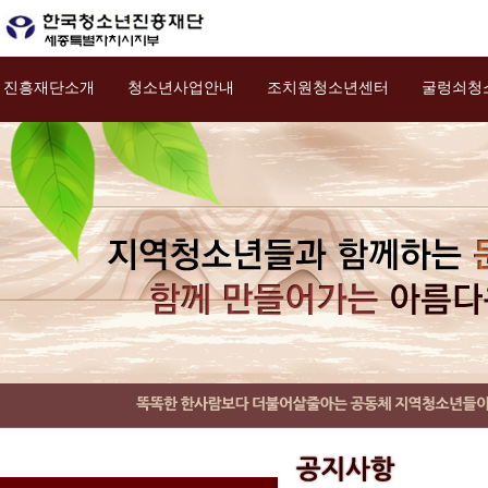
진흥재단소개
청소년사업안내
조치원청소년센터
굴렁쇠청